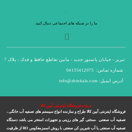
.
ما را در شبکه های اجتماعی دنبال کنید.
تبریز - خیابان پاستور جدید - مابین تقاطع حافظ و فدک - پلاک 47
شماره تماس: 
04135412075
آدرس ایمیل: 
info@abinkala.com
درباره فروشگاه اینترنتی آبین کالا
فروشگاه اینترنتی آبین کالا طراح و سازنده انواع سیستم های تصفیه آب خانگی ،
تصفیه آب صنعتی ،سختی گیر های رزینی و تجهیزات استخر می باشد دستگاه
تصفیه آب صنعتی یا آب شیرین کن صنعتی با روش اسمزمعکوس
RO
از ظرفیت