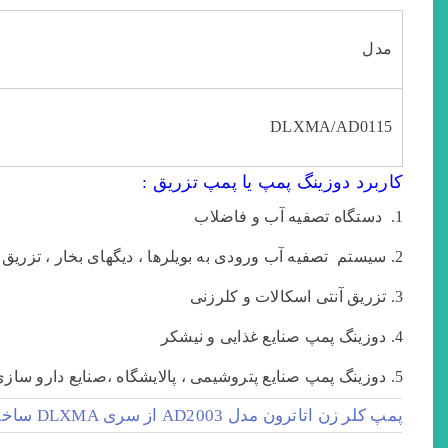
مدل
تصاویر رسمی
DLXMA/AD0115
کاربرد دوزینگ پمپ یا پمپ تزریق :
دستگاه تصفیه آب و فاضلاب
سیستم تصفیه آب ورودی به بویلرها ، دیگهای بخار ، تزریق م
تزریق آنتی اسکالات و کلرزنی
اشتراک گذاری در شبکه
دوزینگ پمپ صنایع غذایی و نیشکر
دوزینگ پمپ صنایع پتروشیمی ، پالایشگاه ،صنایع دارو ساز
پمپ کلر زن اتاترون مدل AD2003 از سری DLXMA ساخت ایتالیا
ارسال به ایمیل