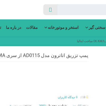
سختی گیر
استخر و موتورخانه
مقالات
در باره ما
ت
پمپ تزریق اتاترون مدل AD0115 از سری DLXMA ساخت ایتالیا
0
(0)
0
دیدگاه کاربران
برند:
اتاترون
شناسه محصول:
3003
دسته:
پمپ تزریق