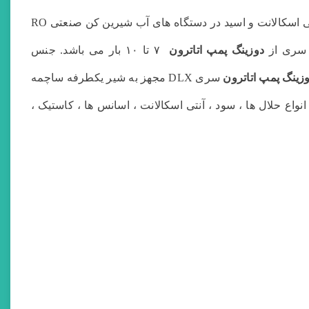
سری DLX علاوه بر انتخاب طراح در موارد مختلف برای تزریق کلر برای استخر ها و همچنین برای تزریق انتی اسکالانت و اسید در دستگاه های آب شیرین کن صنعتی RO
دوزینگ پمپ اتاترون
۷ تا ۱۰ بار می باشد. جنس
زینگ پمپ اتاترون
سری DLX مجهز به شیر یکطرفه ساچمه
انواع حلال ها ، سود ، آنتی اسکالانت ، اسانس ها ، کاستیک ،