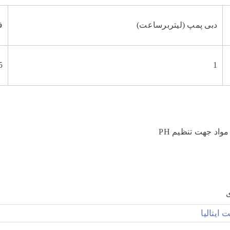
دبی پمپ (لیتربرساعت)
ف
5
1
واد جهت تنظیم PH
 های اجتماعی
ی