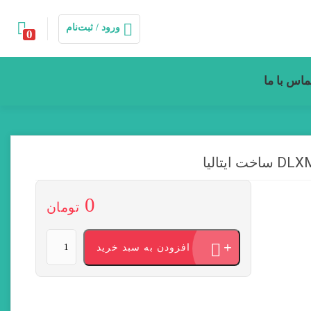
ورود / ثبت‌نام
0
ماس با ما
0
تومان
پمپ
افزودن به سبد خرید
تزریق
اتاترون
مدل
AD0115