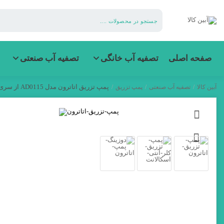
آبین
کالا
صفحه اصلی
تصفیه آب خانگی
تصفیه آب صنعتی
پمپ تزریق اتاترون مدل AD0115 از سری DLXMA ساخت ایتالیا
آبین کالا
/
تصفیه آب صنعتی
/
پمپ تزریق
/