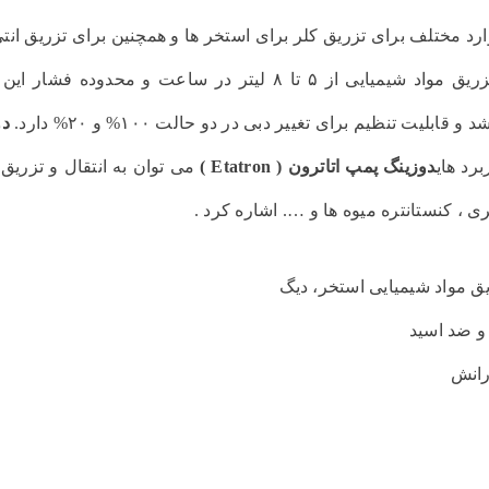
یمیایی از ۵ تا ۸ لیتر در ساعت و محدوده فشار این سری از
دو
رد های
دوزینگ پمپ اتاترون ( Etatron )
می توان به انتقال و تزریق 
ی ، کنستانتره میوه ها و …. اشاره کرد .
ق مواد شیمیایی استخر، دیگ
رانش