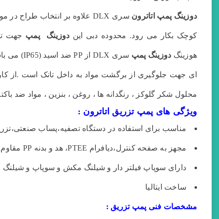
دوزینگ پمپ اتاترون
کوچک بکار می رود. محدوده دبی این
دوزینگ پمپ
جهت تزریق مواد ش
هوزینگ
دوزینگ پمپ
سری DLX از PP ضد اسید (IP65) می باشد و قابلیت تنظیم برای تغییر دبی در دو حالت ۱۰۰% و ۲۰% دارد.
ای جهت جلوگیری از برگشت مواد به داخل تانک است .از کارب
محلول شکر گلوکز ، رنگدانه ها ، روغن ، بنزین ، مواد ضد باکتر
ویژگی های پمپ تزریق اتاترون :
مناسب برای استفاده در دستگاه تصفیه،پساب صنعتی،تزری
مجهز به صفحه کنترل،دیافرام PTEE، هد و بدنه PP مقاوم و ضد اسید
دارای سوپاپ فیلتر دار و شیلنگ مکش و سوپاپ و شیلنگ 
ساخت ایتالیا
مشخصات فنی پمپ تزریق :